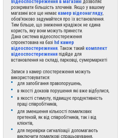
Відеоспостереження в магазин
і
дозволяє
розкривати більшість злочинів. Якщо у вашому
магазині все ще немає
камер відеонагляду
,
обов'язково задумайтеся про їх встановлення.
Тим більше, що зниження крадіжок не єдина
користь, яку вони можуть принести.
Дана система відеоспостереження
спроектована на базі
hd камер
відеоспостереження
. Також такий
комплект
відеоспостереження
підійде для
встановлення на складі, парковці, сумермаркеті
Записи з камер спостереження можуть
використовуватися:
для запобігання правопорушень,
в якості доказів порушення які вже відбулися,
в якості стимулу, підвищує продуктивність
праці співробітників,
для зменшення кількості помилкових
претензій, як від співробітників, так і від
клієнтів,
для перевірки сигналізації допомагають
виключити помилкові спрацьовування,