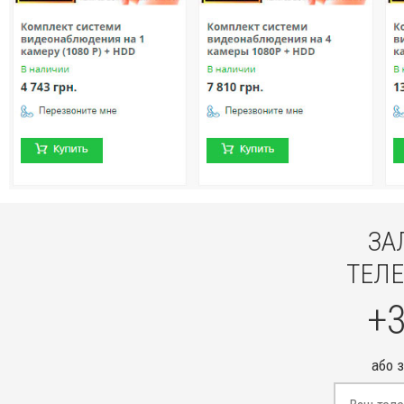
ЗА
ТЕЛЕ
+3
або 